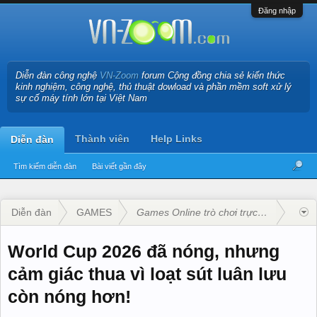
Đăng nhập
Diễn đàn công nghệ
VN-Zoom
forum Cộng đồng chia sẻ kiến thức
kinh nghiệm, công nghệ, thủ thuật dowload và phần mềm soft xử lý
sự cố máy tính lớn tại Việt Nam
Thành viên
Help Links
Diễn đàn
Tìm kiếm diễn đàn
Bài viết gần đây
Diễn đàn
GAMES
Games Online trò chơi trực tuyến
World Cup 2026 đã nóng, nhưng
cảm giác thua vì loạt sút luân lưu
còn nóng hơn!