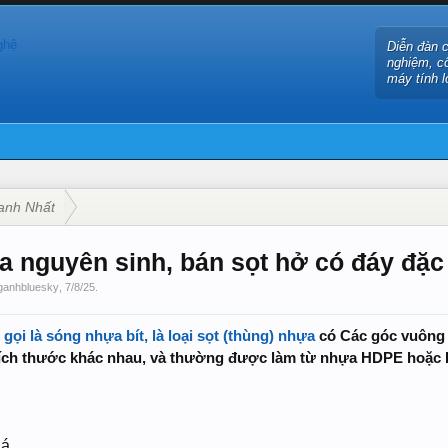
Diễn đàn 
nghiệm, c
máy tính l
anh Nhất
̣a nguyên sinh, bán sọt hở có đáy đặc t
ganhbluesky
,
7/8/25
.
ọi là sóng nhựa bít, là loại sọt (thùng) nhựa
có Các góc vuông 
kích thước khác nhau, và thường được làm từ nhựa HDPE hoặc
lá