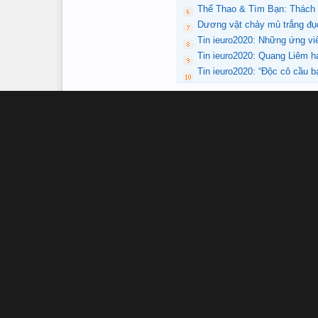
Thể Thao & Tìm Bạn: Thách 
Dương vật chảy mủ trắng đụ
Tin ieuro2020: Những ứng v
Tin ieuro2020: Quang Liêm hạ
Tin ieuro2020: “Độc cô cầu b
hoanganhbluesky
,
7/8/25