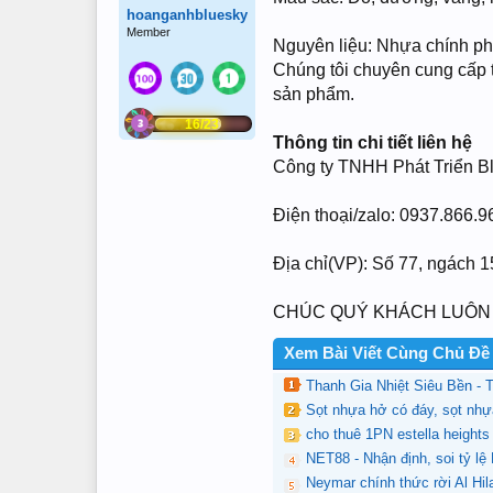
hoanganhbluesky
Member
Nguyên liệu: Nhựa chính p
Chúng tôi chuyên cung cấp thu
sản phẩm.
16/23
Thông tin chi tiết liên hệ
Công ty TNHH Phát Triển B
Điện thoại/zalo: 0937.866.9
Địa chỉ(VP): Số 77, ngách 
CHÚC QUÝ KHÁCH LUÔN
Xem Bài Viết Cùng Chủ Đề
Thanh Gia Nhiệt Siêu Bền -
Sọt nhựa hở có đáy, sọt nhự
cho thuê 1PN estella heights
NET88 - Nhận định, soi tỷ lệ
Neymar chính thức rời Al Hila