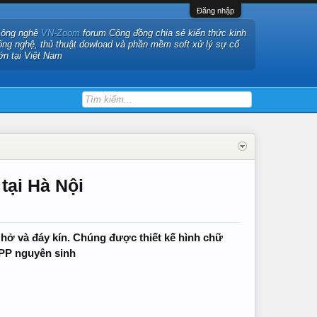
Đăng nhập
công nghệ
VN-Zoom
forum Cộng đồng chia sẻ kiến thức kinh
ông nghệ, thủ thuật dowload và phần mềm soft xử lý sự cố
ớn tại Việt Nam
ại Hà Nội
hở và đáy kín. Chúng được thiết kế hình chữ
 PP nguyên sinh