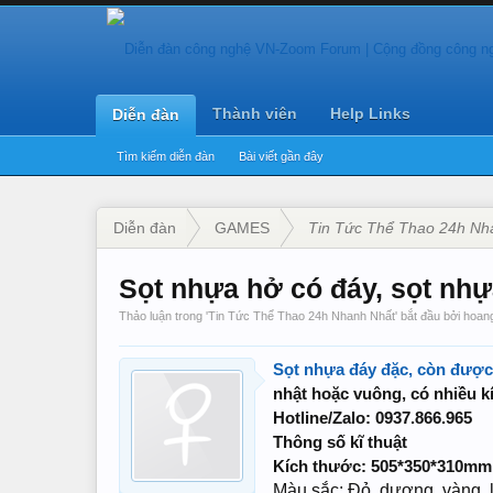
Thành viên
Help Links
Diễn đàn
Tìm kiếm diễn đàn
Bài viết gần đây
Diễn đàn
GAMES
Tin Tức Thể Thao 24h Nh
Sọt nhựa hở có đáy, sọt như
Thảo luận trong '
Tin Tức Thể Thao 24h Nhanh Nhất
' bắt đầu bởi
hoan
Sọt nhựa đáy đặc, còn được g
nhật hoặc vuông, có nhiều 
Hotline/Zalo: 0937.866.965
Thông số kĩ thuật
Kích thước: 505*350*310mm
Màu sắc: Đỏ, dương, vàng, 