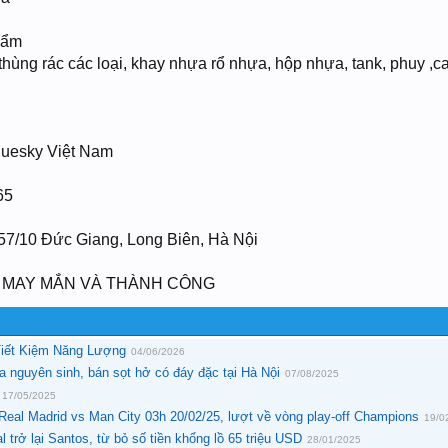
hẩm
̀ng rác các loại, khay nhựa rổ nhựa, hộp nhựa, tank, phuy ,ca
luesky Việt Nam
65
157/10 Đức Giang, Long Biên, Hà Nội
 MAY MẮN VÀ THÀNH CÔNG
 Tiết Kiệm Năng Lượng
04/06/2026
a nguyên sinh, bán sọt hở có đáy đặc tại Hà Nội
07/08/2025
17/05/2025
 Real Madrid vs Man City 03h 20/02/25, lượt về vòng play-off Champions
19/0
l trở lại Santos, từ bỏ số tiền khổng lồ 65 triệu USD
28/01/2025