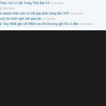
Thức Và Cơ Hội Trong Thời Đại 4.0
01/10/2024
c
22/11/2022
iên doanh nhân mới có thể góp phần nâng tầm VFF
31/10/2022
 kỳ thủ dính nghi vấn gian lận
31/10/2022
ại” Duy Nhất gây sốt MMA sau khi bị trúng gần 50 cú đấm
31/10/2022
Dịch Cài Win Và Cài Đặt Phần Mềm Máy Tính Online