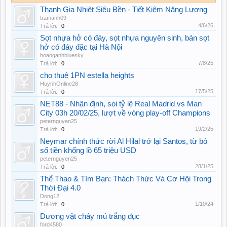
Thanh Gia Nhiệt Siêu Bền - Tiết Kiệm Năng Lượng
tramanh09
4/6/26
Trả lời:
0
Sọt nhựa hở có đáy, sọt nhựa nguyên sinh, bán sọt
hở có đáy đặc tại Hà Nội
hoanganhbluesky
7/8/25
Trả lời:
0
cho thuê 1PN estella heights
HuynhOnline28
17/5/25
Trả lời:
0
NET88 - Nhận định, soi tỷ lệ Real Madrid vs Man
City 03h 20/02/25, lượt về vòng play-off Champions
peternguyen25
19/2/25
Trả lời:
0
Neymar chính thức rời Al Hilal trở lại Santos, từ bỏ
số tiền khổng lồ 65 triệu USD
peternguyen25
28/1/25
Trả lời:
0
Thể Thao & Tìm Bạn: Thách Thức Và Cơ Hội Trong
Thời Đại 4.0
Dong12
1/10/24
Trả lời:
0
Dương vật chảy mủ trắng đục
ford4580