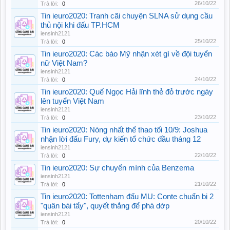
26/10/22
Trả lời:
0
Tin ieuro2020: Tranh cãi chuyện SLNA sử dụng cầu
thủ nội khi đấu TP.HCM
iensinh2121
25/10/22
Trả lời:
0
Tin ieuro2020: Các báo Mỹ nhận xét gì về đội tuyển
nữ Việt Nam?
iensinh2121
24/10/22
Trả lời:
0
Tin ieuro2020: Quế Ngọc Hải lĩnh thẻ đỏ trước ngày
lên tuyển Việt Nam
iensinh2121
23/10/22
Trả lời:
0
Tin ieuro2020: Nóng nhất thể thao tối 10/9: Joshua
nhận lời đấu Fury, dự kiến tổ chức đầu tháng 12
iensinh2121
22/10/22
Trả lời:
0
Tin ieuro2020: Sự chuyển mình của Benzema
iensinh2121
21/10/22
Trả lời:
0
Tin ieuro2020: Tottenham đấu MU: Conte chuẩn bị 2
"quân bài tẩy", quyết thắng để phá dớp
iensinh2121
20/10/22
Trả lời:
0