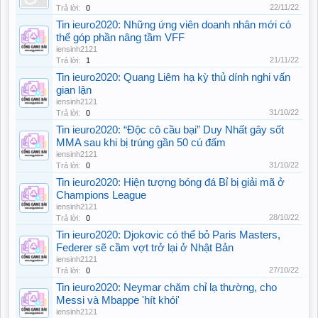
22/11/22
Trả lời:
0
Tin ieuro2020: Những ứng viên doanh nhân mới có
thể góp phần nâng tầm VFF
iensinh2121
21/11/22
Trả lời:
1
Tin ieuro2020: Quang Liêm hạ kỳ thủ dính nghi vấn
gian lận
iensinh2121
31/10/22
Trả lời:
0
Tin ieuro2020: “Độc cô cầu bại” Duy Nhất gây sốt
MMA sau khi bị trúng gần 50 cú đấm
iensinh2121
31/10/22
Trả lời:
0
Tin ieuro2020: Hiện tượng bóng đá Bỉ bị giải mã ở
Champions League
iensinh2121
28/10/22
Trả lời:
0
Tin ieuro2020: Djokovic có thể bỏ Paris Masters,
Federer sẽ cầm vợt trở lại ở Nhật Bản
iensinh2121
27/10/22
Trả lời:
0
Tin ieuro2020: Neymar chăm chỉ lạ thường, cho
Messi và Mbappe 'hít khói'
iensinh2121