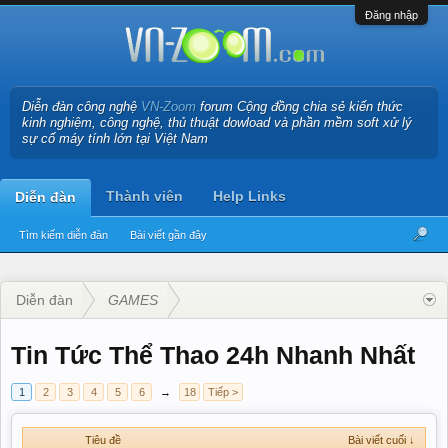
Đăng nhập
Diễn đàn công nghệ
VN-Zoom
forum Cộng đồng chia sẻ kiến thức
kinh nghiệm, công nghệ, thủ thuật dowload và phần mềm soft xử lý
sự cố máy tính lớn tại Việt Nam
Thành viên
Help Links
Diễn đàn
Tìm kiếm diễn đàn
Bài viết gần đây
Diễn đàn
GAMES
Tin Tức Thể Thao 24h Nhanh Nhất
1
2
3
4
5
6
→
18
Tiếp >
Tiêu đề
Bài viết cuối ↓