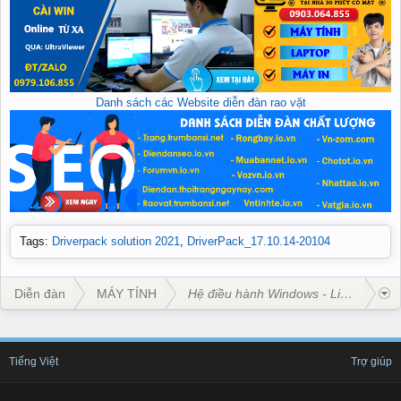
Danh sách các Website diễn đàn rao vặt
Tags
:
Driverpack solution 2021
,
DriverPack_17.10.14-20104
Diễn đàn
MÁY TÍNH
Hệ điều hành Windows - Linux - Mac
Tiếng Việt
Trợ giúp