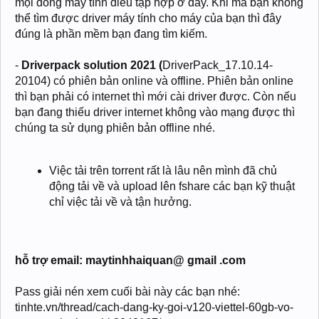
mọi dòng máy tính điều tập hợp ở đây. Khi mà bạn không
thể tìm được driver máy tính cho máy của bạn thì đây
đúng là phần mềm bạn đang tìm kiếm.
-
Driverpack solution 2021 (
DriverPack_17.10.14-
20104) có phiên bản online và offline. Phiên bản online
thì bạn phải có internet thì mới cài driver được. Còn nếu
bạn đang thiếu driver internet không vào mạng được thì
chúng ta sử dụng phiên bản offline nhé.
Việc tải trên torrent rất là lâu nên mình đã chủ
động tải về và upload lên fshare các bạn kỹ thuật
chỉ việc tải về và tận hưởng.
hỗ trợ email: maytinhhaiquan@ gmail .com
Pass giải nén xem cuối bài này các bạn nhé:
tinhte.vn/thread/cach-dang-ky-goi-v120-viettel-60gb-vo-