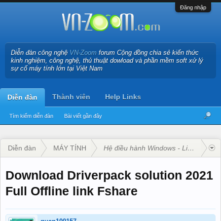
Đăng nhập
Diễn đàn công nghệ
VN-Zoom
forum Cộng đồng chia sẻ kiến thức
kinh nghiệm, công nghệ, thủ thuật dowload và phần mềm soft xử lý
sự cố máy tính lớn tại Việt Nam
Thành viên
Help Links
Diễn đàn
Tìm kiếm diễn đàn
Bài viết gần đây
Diễn đàn
MÁY TÍNH
Hệ điều hành Windows - Linux - Mac
Download Driverpack solution 2021
Full Offline link Fshare