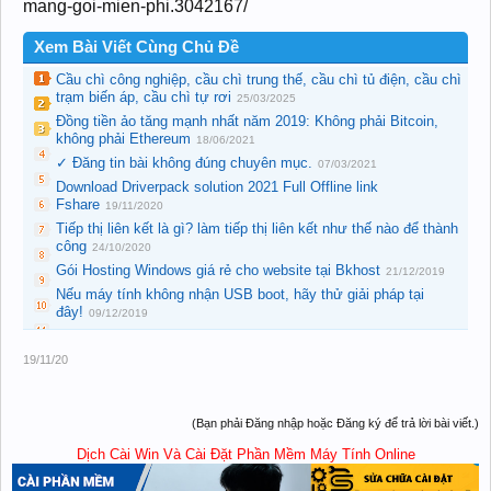
mang-goi-mien-phi.3042167/
Xem Bài Viết Cùng Chủ Đề
Cầu chì công nghiệp, cầu chì trung thế, cầu chì tủ điện, cầu chì
trạm biến áp, cầu chì tự rơi
25/03/2025
Đồng tiền ảo tăng mạnh nhất năm 2019: Không phải Bitcoin,
không phải Ethereum
18/06/2021
✓ Đăng tin bài không đúng chuyên mục.
07/03/2021
Download Driverpack solution 2021 Full Offline link
Fshare
19/11/2020
Tiếp thị liên kết là gì? làm tiếp thị liên kết như thế nào để thành
công
24/10/2020
Gói Hosting Windows giá rẻ cho website tại Bkhost
21/12/2019
Nếu máy tính không nhận USB boot, hãy thử giải pháp tại
đây!
09/12/2019
19/11/20
(Bạn phải Đăng nhập hoặc Đăng ký để trả lời bài viết.)
Dịch Cài Win Và Cài Đặt Phần Mềm Máy Tính Online