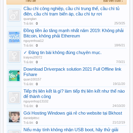
Tiêu đề
Bài viết cuối ↓
Cầu chì công nghiệp, cầu chì trung thế, cầu chì tủ
điện, cầu chì trạm biến áp, cầu chì tự rơi
quanglan
25/3/25
Trả lời:
0
Đồng tiền ảo tăng mạnh nhất năm 2019: Không phải
Bitcoin, không phải Ethereum
nguyenhoai12
18/6/21
Trả lời:
0
✓ Đăng tin bài không đúng chuyên mục.
traiyeu20072
7/3/21
Trả lời:
0
Download Driverpack solution 2021 Full Offline link
Fshare
quan100157
19/11/20
Trả lời:
0
Tiếp thị liên kết là gì? làm tiếp thị liên kết như thế nào
để thành công
nguyenhop13102
24/10/20
Trả lời:
0
Gói Hosting Windows giá rẻ cho website tại Bkhost
danielpittsc
21/12/19
Trả lời:
0
Nếu máy tính không nhận USB boot, hãy thử giải