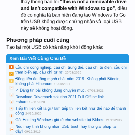
thấy thông báo lỗi
"this is not a removable drive
and isn't compatible with Windows to go"
, điều
đó có nghĩa là bạn hiện đang tạo Windows To Go
trên USB không được chứng nhận và loại USB
này sẽ không hoạt động.
Phương pháp cuối cùng
Tạo lại một USB có khả năng khởi động khác.
Xem Bài Viết Cùng Chủ Đề
Cầu chì công nghiệp, cầu chì trung thế, cầu chì tủ điện, cầu chì
trạm biến áp, cầu chì tự rơi
25/03/2025
Đồng tiền ảo tăng mạnh nhất năm 2019: Không phải Bitcoin,
không phải Ethereum
18/06/2021
✓ Đăng tin bài không đúng chuyên mục.
07/03/2021
Download Driverpack solution 2021 Full Offline link
Fshare
19/11/2020
Tiếp thị liên kết là gì? làm tiếp thị liên kết như thế nào để thành
công
24/10/2020
Gói Hosting Windows giá rẻ cho website tại Bkhost
21/12/2019
Nếu máy tính không nhận USB boot, hãy thử giải pháp tại
đây!
09/12/2019