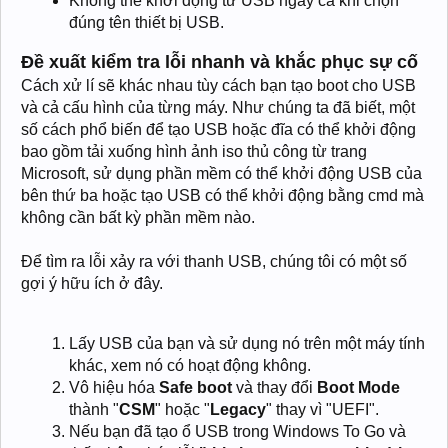
Không thể khởi động từ USB ngay cả khi chọn
đúng tên thiết bị USB.
Đề xuất kiểm tra lỗi nhanh và khắc phục sự cố
Cách xử lí sẽ khác nhau tùy cách bạn tạo boot cho USB
và cả cấu hình của từng máy. Như chúng ta đã biết, một
số cách phổ biến để tạo USB hoặc đĩa có thể khởi động
bao gồm tải xuống hình ảnh iso thủ công từ trang
Microsoft, sử dụng phần mềm có thể khởi động USB của
bên thứ ba hoặc tạo USB có thể khởi động bằng cmd mà
không cần bất kỳ phần mềm nào.
Để tìm ra lỗi xảy ra với thanh USB, chúng tôi có một số
gợi ý hữu ích ở đây.
Lấy USB của bạn và sử dụng nó trên một máy tính
khác, xem nó có hoạt động không.
Vô hiệu hóa
Safe boot
và thay đổi
Boot Mode
thành "
CSM
" hoặc "
Legacy
" thay vì "UEFI".
Nếu bạn đã tạo ổ USB trong Windows To Go và