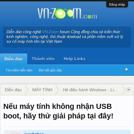
Đăng nhập
Diễn đàn công nghệ
VN-Zoom
forum Cộng đồng chia sẻ kiến thức
kinh nghiệm, công nghệ, thủ thuật dowload và phần mềm soft xử lý
sự cố máy tính lớn tại Việt Nam
Thành viên
Help Links
Diễn đàn
Tìm kiếm diễn đàn
Bài viết gần đây
Diễn đàn
MÁY TÍNH
Hệ điều hành Windows - Linux - Mac
Nếu máy tính không nhận USB
boot, hãy thử giải pháp tại đây!